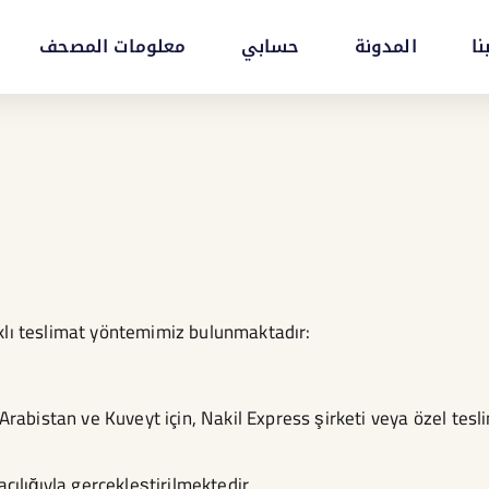
نا
المدونة
حسابي
معلومات المصحف
klı teslimat yöntemimiz bulunmaktadır:
 Arabistan ve Kuveyt için, Nakil Express şirketi veya özel tesl
cılığıyla gerçekleştirilmektedir.