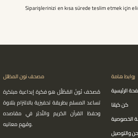
Siparişlerinizi en kısa sürede teslim etmek için el
روابط هامة
مصحف نون المظلل
حة الرئيسية
مُصحَف نُونْ المُظَلَّل هو فكرة إبداعية مبتكرة
تساعد المسلم بطريقة تحفيزية بالالتزام بتلاوة
كن كيلنا
وحفظ القرآن الكريم والتّدبُر في مقاصده
 الخصوصية
وفَهمِ معانيه.
ن والتوصيل