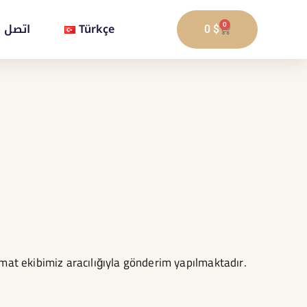
اتصل ب
Türkçe
0
CART
0
$
imat ekibimiz aracılığıyla gönderim yapılmaktadır.