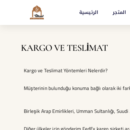
İçeriğe
المتجر
الرئيسية
atla
KARGO VE TESLIMAT
Kargo ve Teslimat Yöntemleri Nelerdir?
Müşterinin bulunduğu konuma bağlı olarak iki far
Birleşik Arap Emirlikleri, Umman Sultanlığı, Suudi
Diğer ülkeler için gönderim FedEx kargo şirketi ara