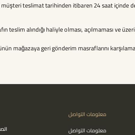
üşteri teslimat tarihinden itibaren 24 saat içinde de
n teslim alındığı haliyle olması, açılmaması ve üzer
ünün mağazaya geri gönderim masraflarını karşılam
معلومات التواصل
الصف
معلومات التواصل