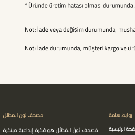
* Üründe üretim hatası olması durumunda, m
Not: İade veya değişim durumunda, mushafı
Not: İade durumunda, müşteri kargo ve ür
روابط هامة
مصحف نون المظلل
حة الرئيسية
مُصحَف نُونْ المُظَلَّل هو فكرة إبداعية مبتكرة