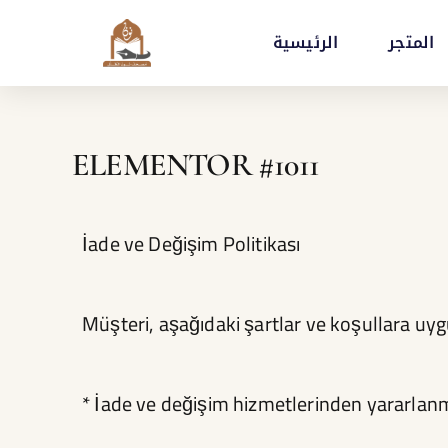
İçeriğe
المتجر
الرئيسية
atla
ELEMENTOR #1011
İade ve Değişim Politikası
Müşteri, aşağıdaki şartlar ve koşullara uyg
* İade ve değişim hizmetlerinden yararlanma