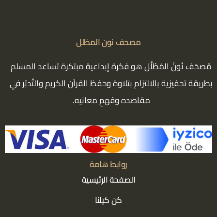
مصحف نون المظلل
مُصحَف نُونْ المُظَلَّل هو فكرة إبداعية مبتكرة تساعد المسلم
بطريقة تحفيزية بالالتزام بتلاوة وحفظ القرآن الكريم والتّدبُر في
مقاصده وفَهمِ معانيه.
روابط هامة
الصفحة الرئيسية
كن كيلنا